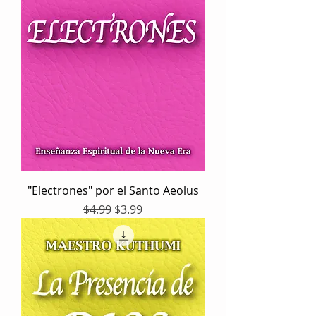
"Electrones" por el Santo Aeolus
Precio
Precio de oferta
$4.99
$3.99