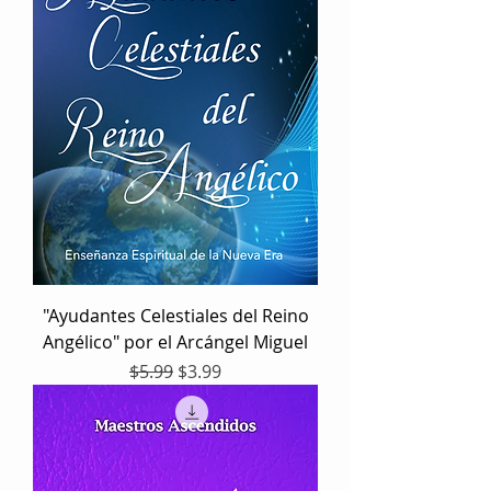
"Ayudantes Celestiales del Reino
Angélico" por el Arcángel Miguel
Precio
Precio de oferta
$5.99
$3.99