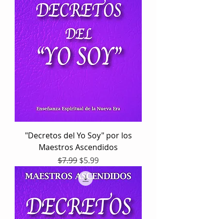
"Decretos del Yo Soy" por los
Maestros Ascendidos
Precio
Precio de oferta
$7.99
$5.99