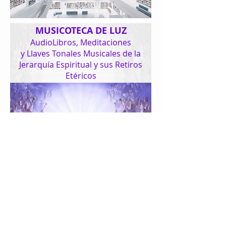
MUSICOTECA DE LUZ
AudioLibros, Meditaciones
y Llaves Tonales Musicales de la
Jerarquía Espiritual y sus Retiros
Etéricos
SÍGUENOS:
COMPARTE:
Comparte
Diseño de Página
© 2024 Sebastián
Wernicke