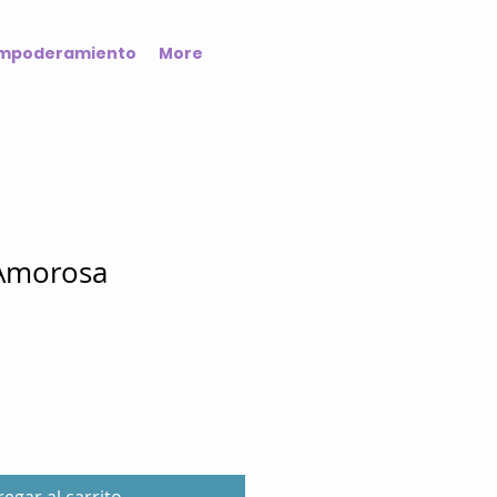
mpoderamiento
More
Amorosa